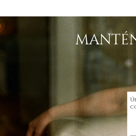
MANTÉN
Ú
c