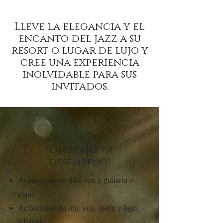
Lleve la elegancia y el
encanto del jazz a su
resort o lugar de lujo y
cree una experiencia
inolvidable para sus
invitados.
*Opciones de
desempeño*
Actuaciones en dúo; voz y guitarra o
piano
Actuaciones en trío; voz, piano y bajo
o batería