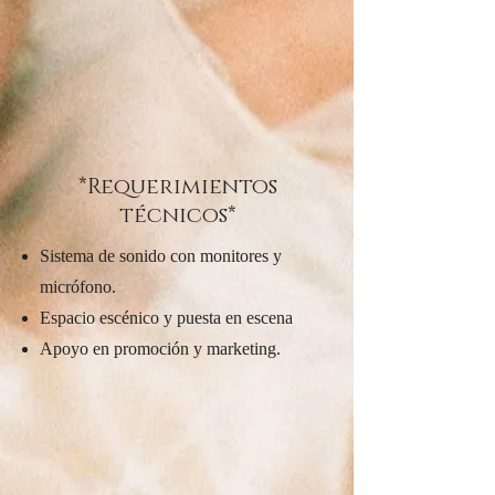
*Requerimientos
técnicos*
Sistema de sonido con monitores y
micrófono.
Espacio escénico y puesta en escena
Apoyo en promoción y marketing.