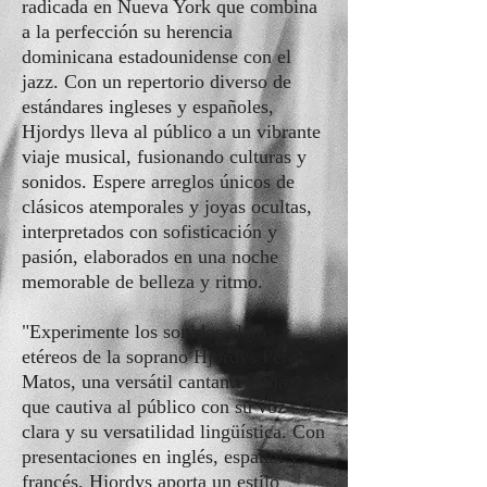
radicada en Nueva York que combina
a la perfección su herencia
dominicana estadounidense con el
jazz. Con un repertorio diverso de
estándares ingleses y españoles,
Hjordys lleva al público a un vibrante
viaje musical, fusionando culturas y
sonidos. Espere arreglos únicos de
clásicos atemporales y joyas ocultas,
interpretados con sofisticación y
pasión, elaborados en una noche
memorable de belleza y ritmo.
"Experimente los sonidos claros y
etéreos de la soprano Hjordys Pérez
Matos, una versátil cantante de jazz
que cautiva al público con su voz
clara y su versatilidad lingüística. Con
presentaciones en inglés, español y
francés, Hjordys aporta un estilo